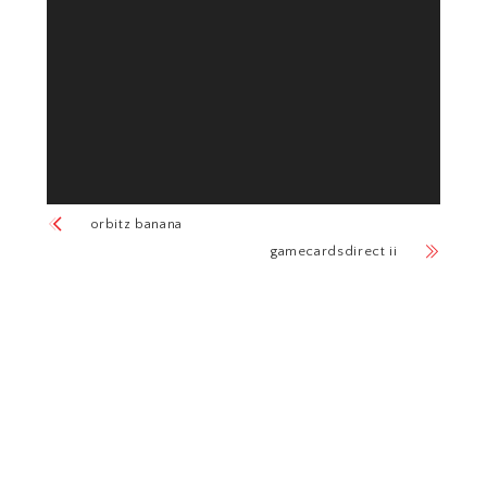
orbitz banana
gamecardsdirect ii